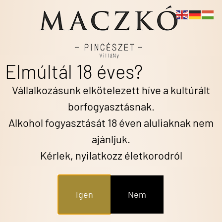
Elmúltál 18 éves?
Vállalkozásunk elkötelezett híve a kultúrált
borfogyasztásnak.
Alkohol fogyasztását 18 éven aluliaknak nem
ajánljuk.
Kérlek, nyilatkozz életkorodról
Igen
Nem