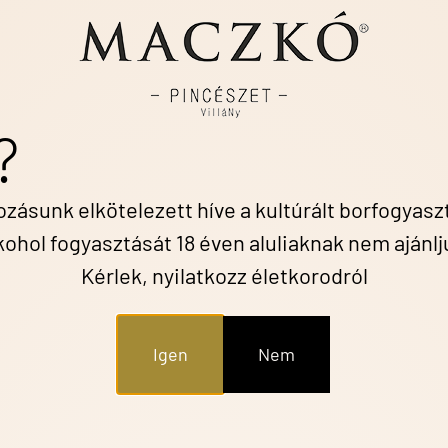
FŐOLDAL
BORAINK
VENDÉGL
?
ozásunk elkötelezett híve a kultúrált borfogyas
kohol fogyasztását 18 éven aluliaknak nem ajánlj
Kérlek, nyilatkozz életkorodról
BLOG
ting a Proper Vin
Igen
Nem