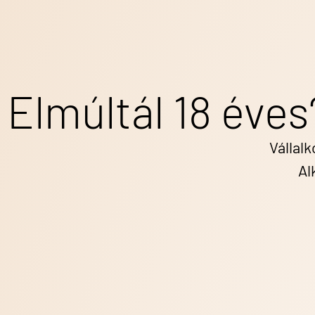
Elmúltál 18 éves
Vállalk
Al
Plan