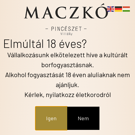
Elmúltál 18 éves?
Vállalkozásunk elkötelezett híve a kultúrált
borfogyasztásnak.
Alkohol fogyasztását 18 éven aluliaknak nem
ajánljuk.
Kérlek, nyilatkozz életkorodról
Igen
Nem