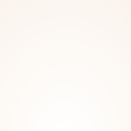
HAGYOMÁNY 1996 ÓTA
Odafigyelés,
következetessé
Borok
Regisztráció