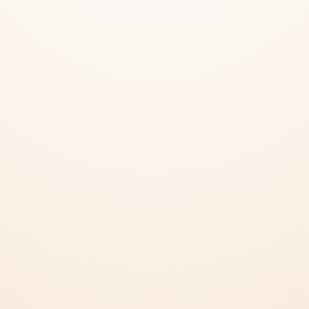
Adattkezelési
Gyakran ismé