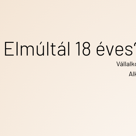
Kedves Mackó Pincészet!
Elmúltál 18 éves
Megérkezett a Partycsomagotok a múlt héten
Szeretném megjegyezni, hogy rég nem volt
Egyszerűen mennyei volt.
Vállalk
A Mici 2018 szintén megfelelt a leírásnak é
Al
Köszönöm szépen az ízélményeket!