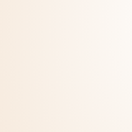
KERESS MINKET!
Kapcsolat
Maczkó Pincészet Kft.
7773 Villány, Baross G. u. 73.
info@maczkorobert.hu