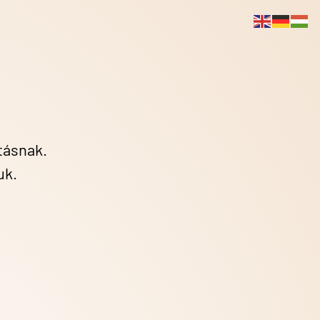
ÁTÁS
RÓLUNK
KAPCSOLAT
ös fehérborhoz mint a Jeges 2020…
ztásnak.
ttunk.
uk.