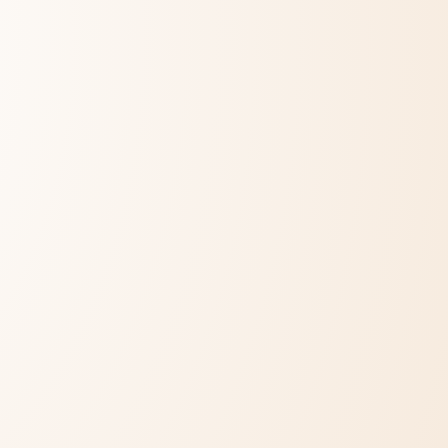
RA VAN SZÜKSÉGED?
sznos
talmak
rződési feltételek