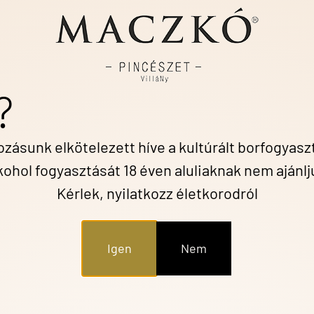
FŐOLDAL
BORAINK
VENDÉGL
?
 és a fehér valamint a vörös borotok került kóstolásra.
 szerencsém ennyire finom üde friss kellemes gyümölcs
ozásunk elkötelezett híve a kultúrált borfogyas
s valóban egy kellemes, könnyű, beszélgetős bort kóstolha
kohol fogyasztását 18 éven aluliaknak nem ajánlj
Kérlek, nyilatkozz életkorodról
Igen
Nem