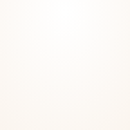
INFORMÁCIÓ
Ha
tar
Impresszum
Általános sze