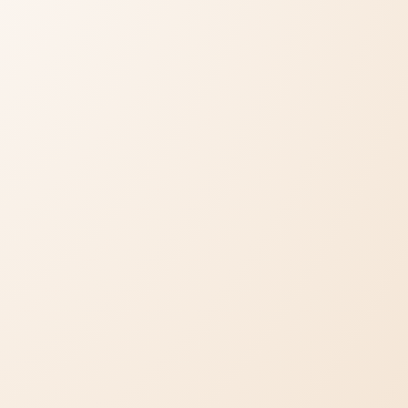
 tájékoztató
telt kérdések