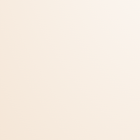
+36/70/337/9870
© Minden jog fenntartva! Maczkó Pincészet
Weboldal és marketing: Clickers Ügynökség