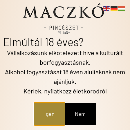
Hihetetlenül cuki címke és kiváló bor!
Elmúltál 18 éves?
Vállalkozásunk elkötelezett híve a kultúrált
borfogyasztásnak.
Alkohol fogyasztását 18 éven aluliaknak nem
ajánljuk.
HAGYOMÁNY 1996 ÓTA
Kérlek, nyilatkozz életkorodról
Odafigyelés,
következetesség
Igen
Nem
Borok