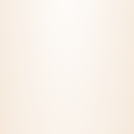
INFORMÁCIÓRA VAN
SZÜKSÉGED?
Hasznos
tartalmak
Impresszum
Általános szerződési feltételek
Adattkezelési tájékoztató
Gyakran ismételt kérdések