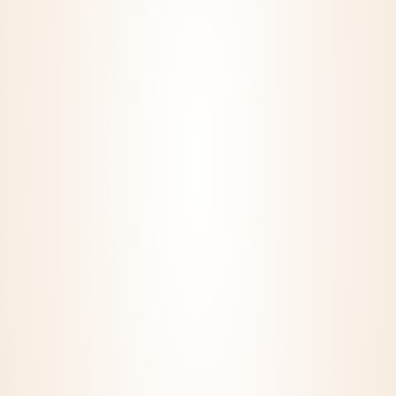
Maczkó Pincészet Kft.
7773 Villány, Baross G. u. 73.
info@maczkorobert.hu
+36/70/337/9870