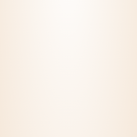
INFORMÁCIÓRA VAN
SZÜKSÉGED?
Hasznos
tartalmak
Impresszum
Általános szerződési feltételek
Adattkezelési tájékoztató
Gyakran ismételt kérdések