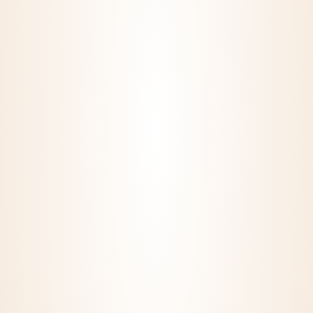
Maczkó Pincészet Kft.
7773 Villány, Baross G. u. 73.
info@maczkorobert.hu
+36/70/337/9870