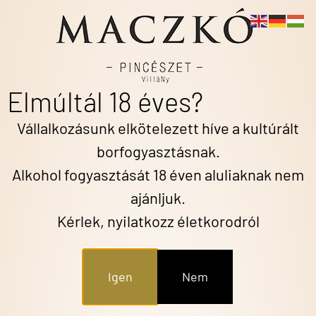
Mindig garantált minőség!
Elmúltál 18 éves?
Vállalkozásunk elkötelezett híve a kultúrált
borfogyasztásnak.
Alkohol fogyasztását 18 éven aluliaknak nem
ajánljuk.
HAGYOMÁNY 1996 ÓTA
Kérlek, nyilatkozz életkorodról
Odafigyelés,
következetesség
Igen
Nem
Borok