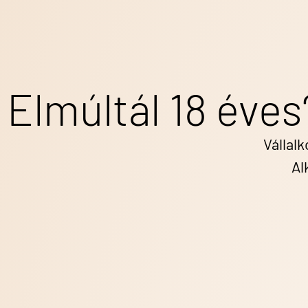
Elmúltál 18 éves
Vállalk
Al
3 pal