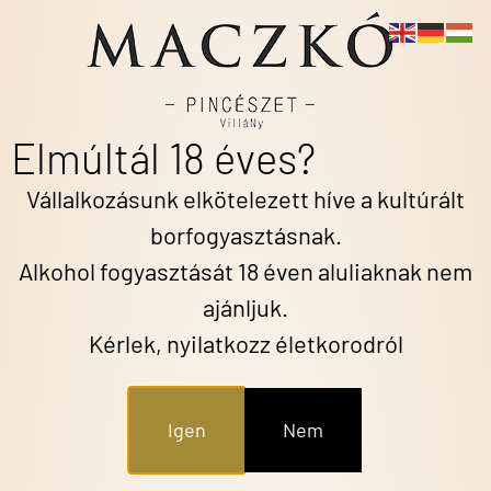
Elmúltál 18 éves?
Vállalkozásunk elkötelezett híve a kultúrált
borfogyasztásnak.
Alkohol fogyasztását 18 éven aluliaknak nem
ajánljuk.
BLOG
Kérlek, nyilatkozz életkorodról
Borjour Magnum 2022
Igen
Nem